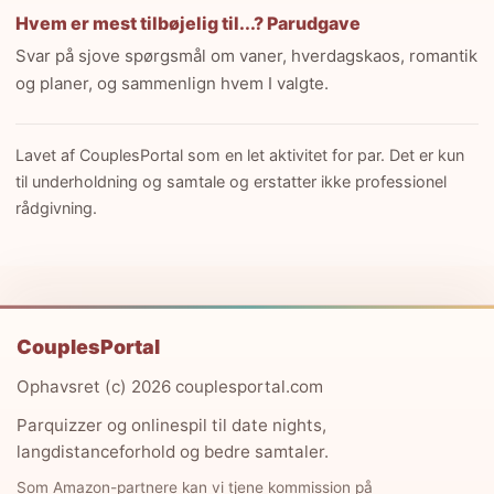
Hvem er mest tilbøjelig til...? Parudgave
Svar på sjove spørgsmål om vaner, hverdagskaos, romantik
og planer, og sammenlign hvem I valgte.
Lavet af CouplesPortal som en let aktivitet for par. Det er kun
til underholdning og samtale og erstatter ikke professionel
rådgivning.
CouplesPortal
Ophavsret (c) 2026 couplesportal.com
Parquizzer og onlinespil til date nights,
langdistanceforhold og bedre samtaler.
Som Amazon-partnere kan vi tjene kommission på