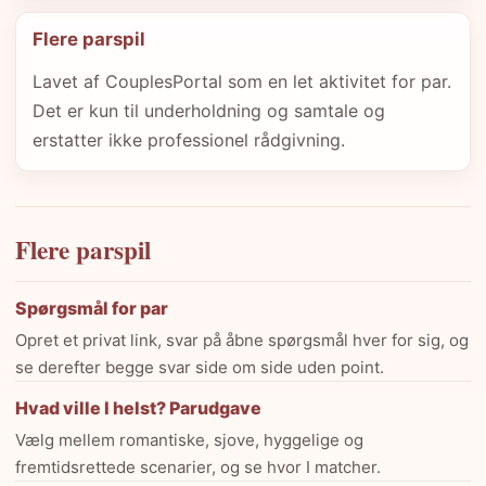
Flere parspil
Lavet af CouplesPortal som en let aktivitet for par.
Det er kun til underholdning og samtale og
erstatter ikke professionel rådgivning.
Flere parspil
Spørgsmål for par
Opret et privat link, svar på åbne spørgsmål hver for sig, og
se derefter begge svar side om side uden point.
Hvad ville I helst? Parudgave
Vælg mellem romantiske, sjove, hyggelige og
fremtidsrettede scenarier, og se hvor I matcher.