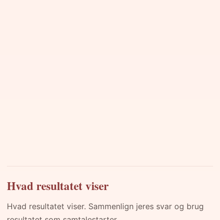
Hvad resultatet viser
Hvad resultatet viser. Sammenlign jeres svar og brug
resultatet som samtalestarter.