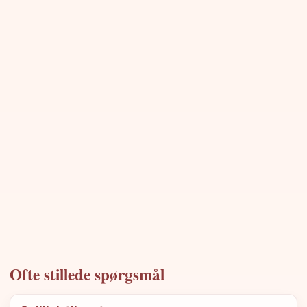
Ofte stillede spørgsmål