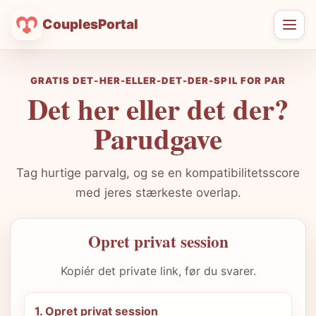
CouplesPortal
Åbn
men
GRATIS DET-HER-ELLER-DET-DER-SPIL FOR PAR
Det her eller det der?
Parudgave
Tag hurtige parvalg, og se en kompatibilitetsscore
med jeres stærkeste overlap.
Opret privat session
Kopiér det private link, før du svarer.
1. Opret privat session