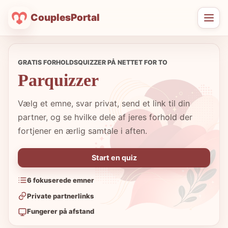
CouplesPortal
Åbn
men
GRATIS FORHOLDSQUIZZER PÅ NETTET FOR TO
Parquizzer
Vælg et emne, svar privat, send et link til din
partner, og se hvilke dele af jeres forhold der
fortjener en ærlig samtale i aften.
Start en quiz
6 fokuserede emner
Private partnerlinks
Fungerer på afstand