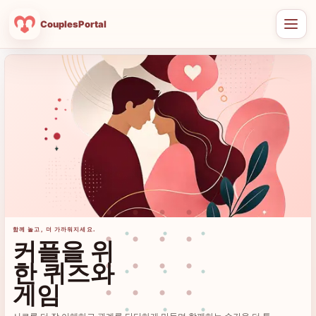
CouplesPortal
메
뉴
열
기
함께 놀고, 더 가까워지세요.
커플을 위
한 퀴즈와
게임