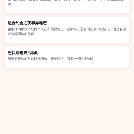
验。
适合约会之夜和异地恋
很多活动都设计成两个人在不同设备上一起参与，适合同在家中的情侣，也适合暂
时分隔两地的伴侣。
想快速选择活动时
想要更聚焦的对话时选测验；想要轻松、有趣一点时选游戏。