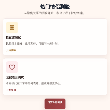
热门情侣测验
从聚焦关系的测验开始，和伴侣私下比较答案。
匹配度测试
比较日常偏好、生活期待、习惯与未来计划。
开始测验
爱的语言测试
看看彼此在日常中如何表达、接收并察觉关心。
开始答题
浏览全部测验