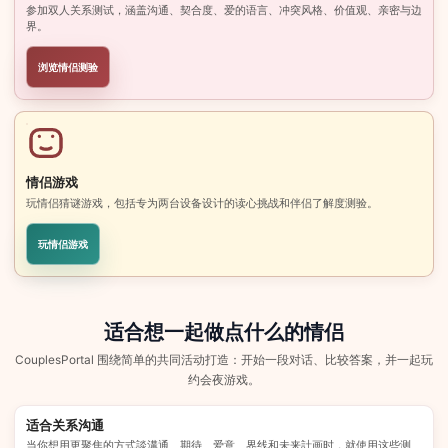
参加双人关系测试，涵盖沟通、契合度、爱的语言、冲突风格、价值观、亲密与边
界。
浏览情侣测验
情侣游戏
玩情侣猜谜游戏，包括专为两台设备设计的读心挑战和伴侣了解度测验。
玩情侣游戏
适合想一起做点什么的情侣
CouplesPortal 围绕简单的共同活动打造：开始一段对话、比较答案，并一起玩
约会夜游戏。
适合关系沟通
当你想用更聚焦的方式談溝通、期待、爱意、界线和未来計画时，就使用这些测