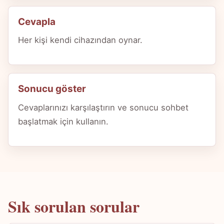
Cevapla
Her kişi kendi cihazından oynar.
Sonucu göster
Cevaplarınızı karşılaştırın ve sonucu sohbet
başlatmak için kullanın.
Sık sorulan sorular