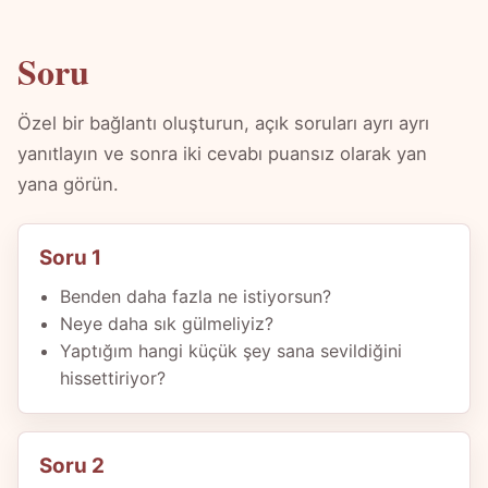
Soru
Özel bir bağlantı oluşturun, açık soruları ayrı ayrı
yanıtlayın ve sonra iki cevabı puansız olarak yan
yana görün.
Soru 1
Benden daha fazla ne istiyorsun?
Neye daha sık gülmeliyiz?
Yaptığım hangi küçük şey sana sevildiğini
hissettiriyor?
Soru 2