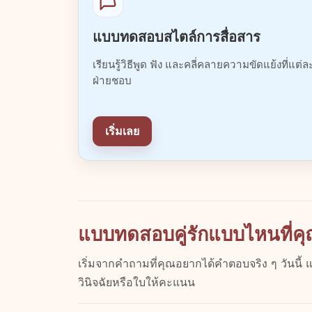
แบบทดสอบสไตล์การสื่อสาร
เรียนรู้วิธีพูด ฟัง และคลี่คลายความขัดแย้งที่แต่ล
ฝ่ายชอบ
เริ่มเลย
แบบทดสอบคู่รักแบบไหนที่ค
เริ่มจากคำถามที่คุณอยากได้คำตอบจริง ๆ วันนี้
วินิจฉัยหรือใบให้คะแนน