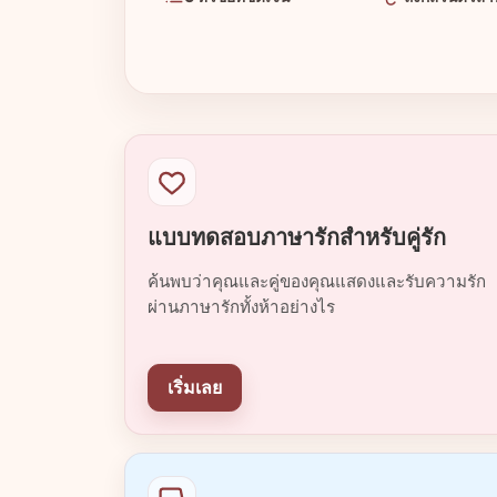
แบบทดสอบภาษารักสำหรับคู่รัก
ค้นพบว่าคุณและคู่ของคุณแสดงและรับความรัก
ผ่านภาษารักทั้งห้าอย่างไร
เริ่มเลย