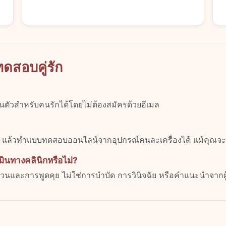
ดสอบคู่รัก
ตัวสำหรับคนรักได้โดยไม่ต้องสมัครด้วยอีเมล
ล แล้วทำแบบทดสอบออนไลน์จากอุปกรณ์คนละเครื่องได้ แม้คุณจะอ
มินทางคลินิกหรือไม่?
นและการพูดคุย ไม่ใช่การบำบัด การวินิจฉัย หรือคำแนะนำจากผู