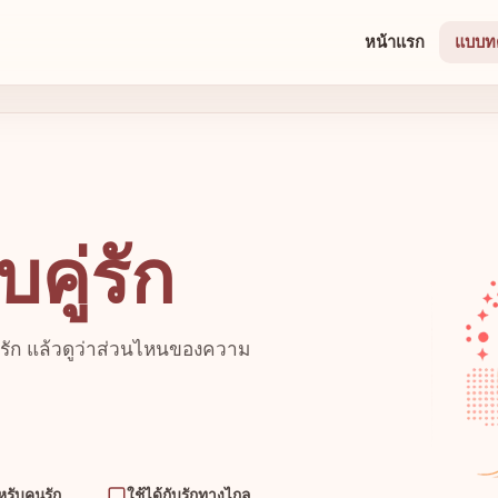
หน้าแรก
แบบท
ู่รัก
คนรัก แล้วดูว่าส่วนไหนของความ
ำหรับคนรัก
ใช้ได้กับรักทางไกล