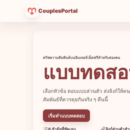
CouplesPortal
ควิซความสัมพันธ์บนอินเทอร์เน็ตฟรีสำหรับสองคน
แบบทดสอบค
เลือกหัวข้อ ตอบแบบส่วนตัว ส่งลิงก์ให้
สัมพันธ์ที่ควรคุยกันจริง ๆ คืนนี้
เริ่มทำแบบทดสอบ
6 หัวข้อที่ชัดเจน
ลิงก์ส่วนตัวส