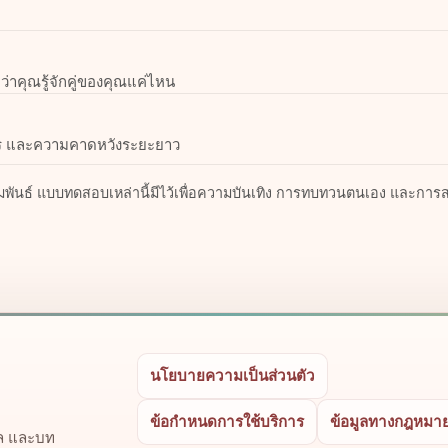
คุณรู้จักคู่ของคุณแค่ไหน
อสาร และความคาดหวังระยะยาว
พันธ์ แบบทดสอบเหล่านี้มีไว้เพื่อความบันเทิง การทบทวนตนเอง และการส
นโยบายความเป็นส่วนตัว
ข้อกำหนดการใช้บริการ
ข้อมูลทางกฎหมา
กล และบท