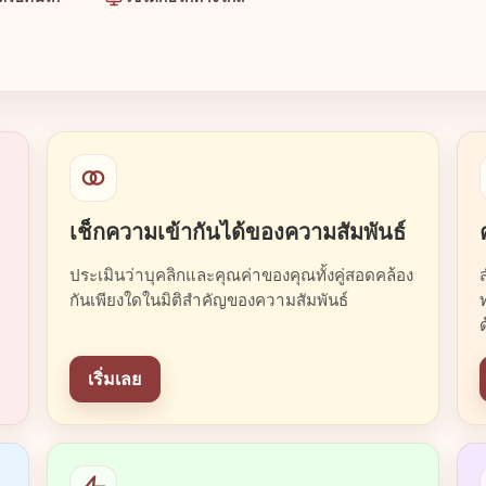
เช็กความเข้ากันได้ของความสัมพันธ์
ประเมินว่าบุคลิกและคุณค่าของคุณทั้งคู่สอดคล้อง
กันเพียงใดในมิติสำคัญของความสัมพันธ์
เริ่มเลย