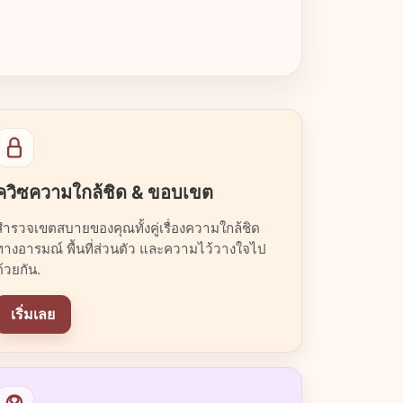
ควิซความใกล้ชิด & ขอบเขต
สำรวจเขตสบายของคุณทั้งคู่เรื่องความใกล้ชิด
ทางอารมณ์ พื้นที่ส่วนตัว และความไว้วางใจไป
ด้วยกัน.
เริ่มเลย