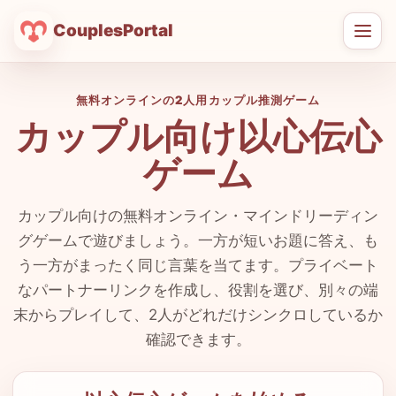
CouplesPortal
メ
ニ
ュ
無料オンラインの2人用カップル推測ゲーム
ー
カップル向け以心伝心
を
開
ゲーム
く
カップル向けの無料オンライン・マインドリーディン
グゲームで遊びましょう。一方が短いお題に答え、も
う一方がまったく同じ言葉を当てます。プライベート
なパートナーリンクを作成し、役割を選び、別々の端
末からプレイして、2人がどれだけシンクロしているか
確認できます。