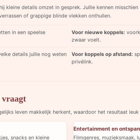
ij kleine details omzet in gesprek. Jullie kennen misschien
errassen of grappige blinde vlekken onthullen.
ten in een speelse
Voor nieuwe koppels:
voork
zwaar voelt.
elke details jullie nog weten
Voor koppels op afstand:
sp
privélink.
 vraagt
gelijks leven makkelijk herkent, waardoor het resultaat leu
Entertainment en ontspa
jes, snacks en kleine
Filmgenres, muzieksmaak, l