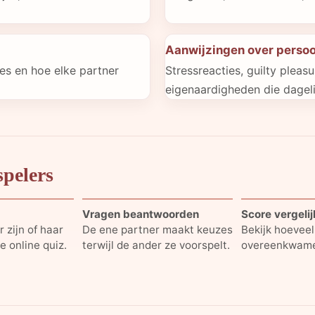
Aanwijzingen over persoo
ies en hoe elke partner
Stressreacties, guilty pleas
eigenaardigheden die dagel
spelers
Vragen beantwoorden
Score vergeli
r zijn of haar
De ene partner maakt keuzes
Bekijk hoevee
e online quiz.
terwijl de ander ze voorspelt.
overeenkwam