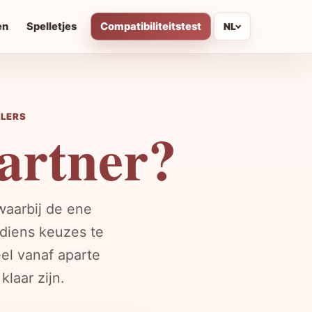
en
Spelletjes
Compatibiliteitstest
NL
ELERS
partner?
waarbij de ene
diens keuzes te
eel vanaf aparte
laar zijn.