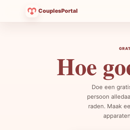
CouplesPortal
GRAT
Hoe goe
Doe een grati
persoon alleda
raden. Maak een
apparaten