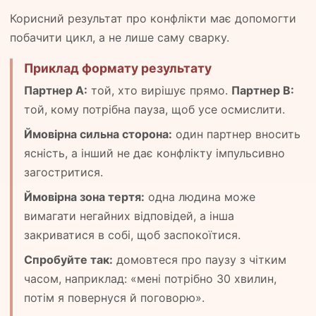
Корисний результат про конфлікти має допомогти
побачити цикл, а не лише саму сварку.
Приклад формату результату
Партнер A:
той, хто вирішує прямо.
Партнер B:
той, кому потрібна пауза, щоб усе осмислити.
Ймовірна сильна сторона:
один партнер вносить
ясність, а інший не дає конфлікту імпульсивно
загостритися.
Ймовірна зона тертя:
одна людина може
вимагати негайних відповідей, а інша
закриватися в собі, щоб заспокоїтися.
Спробуйте так:
домовтеся про паузу з чітким
часом, наприклад: «мені потрібно 30 хвилин,
потім я повернуся й поговорю».