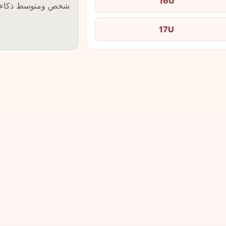
16U
شخص ومتوسط ذكاء ا
17U