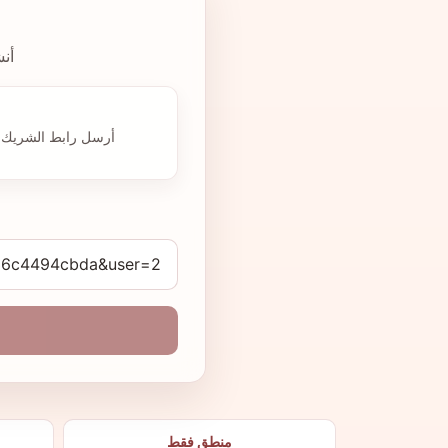
أن
أرسل رابط الشريك قب
منطق فقط