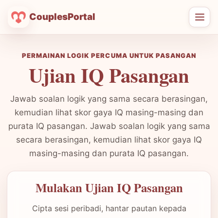
CouplesPortal
Buka
men
PERMAINAN LOGIK PERCUMA UNTUK PASANGAN
Ujian IQ Pasangan
Jawab soalan logik yang sama secara berasingan,
kemudian lihat skor gaya IQ masing-masing dan
purata IQ pasangan. Jawab soalan logik yang sama
secara berasingan, kemudian lihat skor gaya IQ
masing-masing dan purata IQ pasangan.
Mulakan Ujian IQ Pasangan
Cipta sesi peribadi, hantar pautan kepada