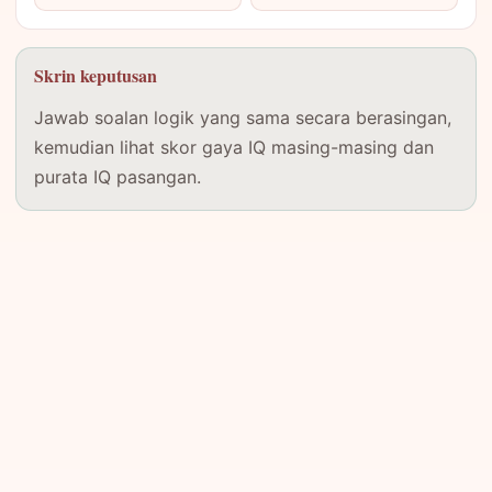
Skrin keputusan
Jawab soalan logik yang sama secara berasingan,
kemudian lihat skor gaya IQ masing-masing dan
purata IQ pasangan.