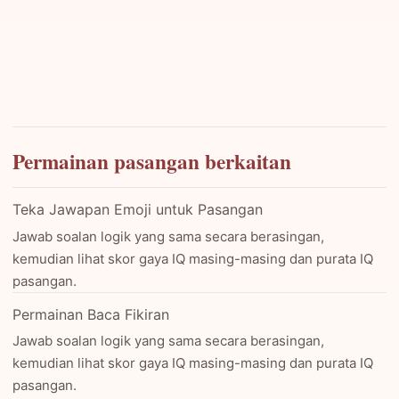
Permainan pasangan berkaitan
Teka Jawapan Emoji untuk Pasangan
Jawab soalan logik yang sama secara berasingan,
kemudian lihat skor gaya IQ masing-masing dan purata IQ
pasangan.
Permainan Baca Fikiran
Jawab soalan logik yang sama secara berasingan,
kemudian lihat skor gaya IQ masing-masing dan purata IQ
pasangan.