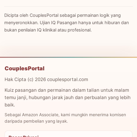
Dicipta oleh CouplesPortal sebagai permainan logik yang
menyeronokkan. Ujian IQ Pasangan hanya untuk hiburan dan
bukan penilaian IQ klinikal atau profesional.
CouplesPortal
Hak Cipta (c) 2026 couplesportal.com
Kuiz pasangan dan permainan dalam talian untuk malam
temu janji, hubungan jarak jauh dan perbualan yang lebih
baik.
Sebagai Amazon Associate, kami mungkin menerima komisen
daripada pembelian yang layak.