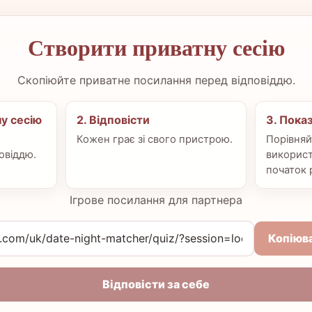
Створити приватну сесію
Скопіюйте приватне посилання перед відповіддю.
у сесію
2. Відповісти
3. Пока
Кожен грає зі свого пристрою.
Порівняйт
овіддю.
використ
початок 
Ігрове посилання для партнера
Копіюв
Відповісти за себе