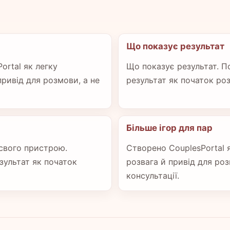
Що показує результат
ortal як легку
Що показує результат. П
привід для розмови, а не
результат як початок ро
Більше ігор для пар
 свого пристрою.
Створено CouplesPortal я
зультат як початок
розвага й привід для роз
консультації.