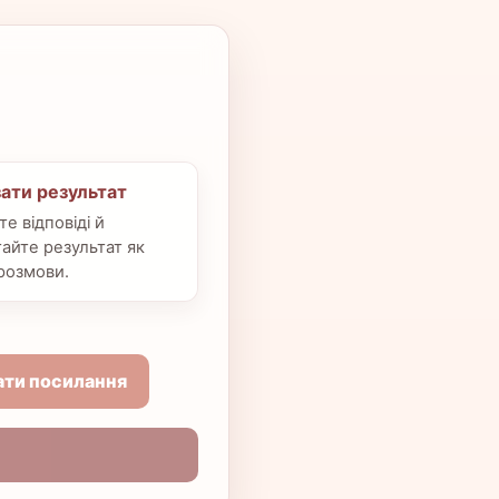
зати результат
е відповіді й
айте результат як
розмови.
ати посилання