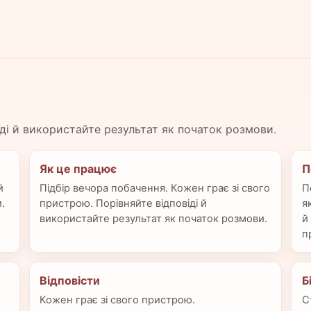
іді й використайте результат як початок розмови.
Як це працює
П
й
Підбір вечора побачення. Кожен грає зі свого
П
.
пристрою. Порівняйте відповіді й
я
використайте результат як початок розмови.
й
п
Відповісти
Б
Кожен грає зі свого пристрою.
С