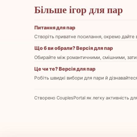
Більше ігор для пар
Питання для пар
Створіть приватне посилання, окремо дайте ві
Що б ви обрали? Версія для пар
Обирайте між романтичними, смішними, затишн
Це чи те? Версія для пар
Робіть швидкі вибори для пари й дізнавайтеся
Створено CouplesPortal як легку активність для