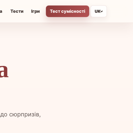
а
Тести
Ігри
Тест сумісності
UK
а
 до сюрпризів,