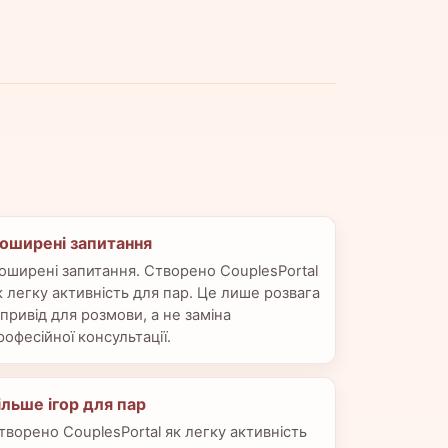
оширені запитання
оширені запитання. Створено CouplesPortal
к легку активність для пар. Це лише розвага
 привід для розмови, а не заміна
рофесійної консультації.
ільше ігор для пар
творено CouplesPortal як легку активність