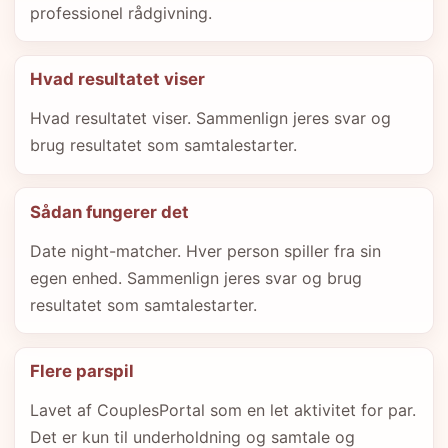
professionel rådgivning.
Hvad resultatet viser
Hvad resultatet viser. Sammenlign jeres svar og
brug resultatet som samtalestarter.
Sådan fungerer det
Date night-matcher. Hver person spiller fra sin
egen enhed. Sammenlign jeres svar og brug
resultatet som samtalestarter.
Flere parspil
Lavet af CouplesPortal som en let aktivitet for par.
Det er kun til underholdning og samtale og