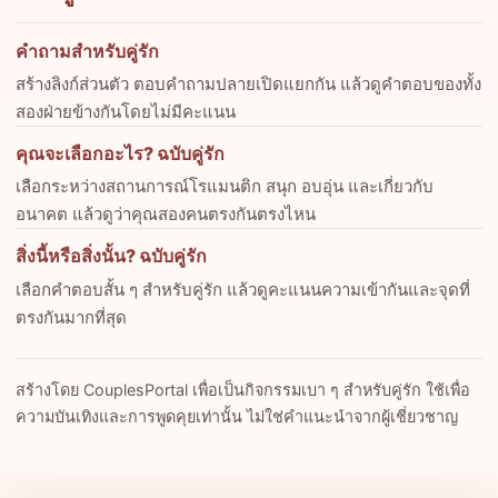
คำถามสำหรับคู่รัก
สร้างลิงก์ส่วนตัว ตอบคำถามปลายเปิดแยกกัน แล้วดูคำตอบของทั้ง
สองฝ่ายข้างกันโดยไม่มีคะแนน
คุณจะเลือกอะไร? ฉบับคู่รัก
เลือกระหว่างสถานการณ์โรแมนติก สนุก อบอุ่น และเกี่ยวกับ
อนาคต แล้วดูว่าคุณสองคนตรงกันตรงไหน
สิ่งนี้หรือสิ่งนั้น? ฉบับคู่รัก
เลือกคำตอบสั้น ๆ สำหรับคู่รัก แล้วดูคะแนนความเข้ากันและจุดที่
ตรงกันมากที่สุด
สร้างโดย CouplesPortal เพื่อเป็นกิจกรรมเบา ๆ สำหรับคู่รัก ใช้เพื่อ
ความบันเทิงและการพูดคุยเท่านั้น ไม่ใช่คำแนะนำจากผู้เชี่ยวชาญ