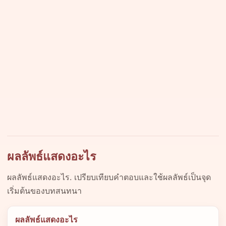
ผลลัพธ์แสดงอะไร
ผลลัพธ์แสดงอะไร. เปรียบเทียบคำตอบและใช้ผลลัพธ์เป็นจุด
เริ่มต้นของบทสนทนา
ผลลัพธ์แสดงอะไร