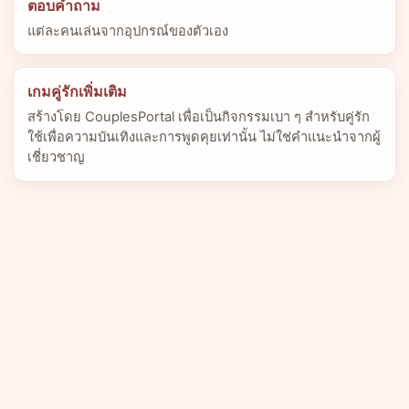
ตอบคำถาม
แต่ละคนเล่นจากอุปกรณ์ของตัวเอง
เกมคู่รักเพิ่มเติม
สร้างโดย CouplesPortal เพื่อเป็นกิจกรรมเบา ๆ สำหรับคู่รัก
ใช้เพื่อความบันเทิงและการพูดคุยเท่านั้น ไม่ใช่คำแนะนำจากผู้
เชี่ยวชาญ