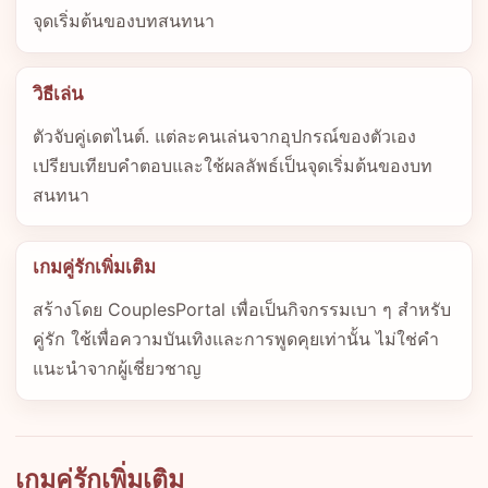
จุดเริ่มต้นของบทสนทนา
วิธีเล่น
ตัวจับคู่เดตไนต์. แต่ละคนเล่นจากอุปกรณ์ของตัวเอง
เปรียบเทียบคำตอบและใช้ผลลัพธ์เป็นจุดเริ่มต้นของบท
สนทนา
เกมคู่รักเพิ่มเติม
สร้างโดย CouplesPortal เพื่อเป็นกิจกรรมเบา ๆ สำหรับ
คู่รัก ใช้เพื่อความบันเทิงและการพูดคุยเท่านั้น ไม่ใช่คำ
แนะนำจากผู้เชี่ยวชาญ
เกมคู่รักเพิ่มเติม